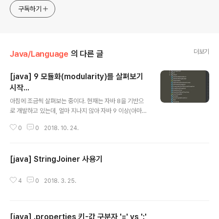
누구나 들려봤을법한 그런 개발관련 파워블로거 를 목표로 블
구독하기
로그를 재편하려고 하는 중
더보기
Java/Language
의 다른 글
[java] 9 모듈화(modularity)를 살펴보기
시작...
글 내용
아침에 조금씩 살펴보는 중이다. 현재는 자바 8을 기반으
로 개발하고 있는데, 얼마 지나지 않아 자바 9 이상(아마도
11?)으로 개발해야할테니 그에 맞춰 슬슬 준비하려는 생각
0
0
2018. 10. 24.
으로 하고 있는데,시각적으로 보이는 큰 차이라면 기존에
는 jdk에 있는 rt.jar 안에서 필요한 클래스를 탐색하여 사
용했다면, 이제는 분리된 모듈을 확인하고 그에 따라 사용
[java] StringJoiner 사용기
할 모듈을 선언하는 방식으로 변경되었다 할까? @_@);;;J
글 내용
ava 8 까지 Java 9 이후 사용하는 방식도 제법 많이 달라
질 것으로 예상된다. @_@);; 뭐 일단 하나씩...
4
0
2018. 3. 25.
[java] .properties 키-값 구분자 '=' vs ':'