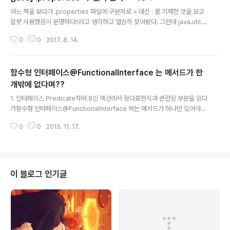
글 내용
어느 책을 보다가 .properties 파일에 구분자로 = 대신 : 를 기재한 것을 보고
잘못 사용했음이 분명하다!!라고 생각하고 열심히 찾아봤다. 그런데 java.util.P
roperties#load메서드를 찾아보니 = 와 : 가 사용가능하다고 나와있다.The
0
0
2017. 8. 14.
key contains all of the characters in the line starting with the first
non-white space character and up to, but not including, the first u
nescaped '=', ':', or white space character other than a line termin
함수형 인터페이스@FunctionalInterface 는 메서드가 한
ator. All of these key termination characters ..
개밖에 없다며??
글 내용
1. 인터페이스 Predicate자바 8인 액션에서 람다표현식과 관련된 부분을 읽다
가함수형 인터페이스@FunctionalInterface 에는 메서드가 하나만 있어야
한다.라고 제약이 있다는 이야기가 나왔다. 그런데 그 다음으로 and, or과neg
0
0
2015. 11. 17.
ate을 포함하고 있다는 이야기가 나온다.이게 어떻게 가능한거지??이는 JDK8
에 제공되는 Predicate 인터페이스를 살펴보면 어느정도 이해가 된다./** *
Represents a predicate (boolean-valued function) of one argum
ent. * * This is a functional interface * whose functional method i
s {@link #test(Object)}. * * @param the..
이 블로그 인기글